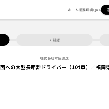
ホーム
概要
環境
Q&A
2. 確認
株式会社本田運送
面への大型長距離ドライバー（10t車）／福岡