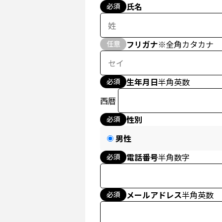
氏名
必須
フリガナ
※全角カタカナ
任意
生年月日
半角英数
必須
西暦
性別
必須
男性
電話番号
半角数字
必須
メールアドレス
半角英数
必須