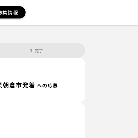
募集情報
3. 完了
県朝倉市発着
への応募